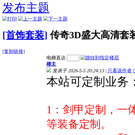
格式-SS5194
殊首饰素材PNG格
制首饰PNG格式-
制首
发布主题
式-SS5193
SS5192
[首饰套装]
传奇3D盛大高清套装 
[复制链接]
电梯直达
楼主
发表于 2026-5-5 20:24:13
|
只看该作者
|
本站可定制业务
1：剑甲
定制，一
等装备定制。