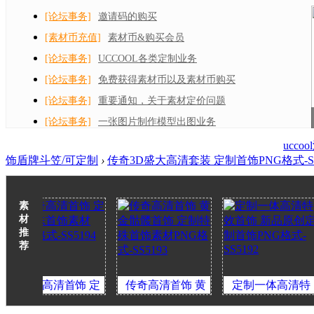
[论坛事务]
邀请码的购买
[素材币充值]
素材币&购买会员
[论坛事务]
UCCOOL各类定制业务
[论坛事务]
免费获得素材币以及素材币购买
[论坛事务]
重要通知，关于素材定价问题
[论坛事务]
一张图片制作模型出图业务
ucc
饰盾牌斗笠/可定制
›
传奇3D盛大高清套装 定制首饰PNG格式-SS
素
材
推
荐
高清首饰 定
传奇高清首饰 黄
定制一体高清特
定
特殊首饰素材
金骷髅首饰 定制特
效首饰 新品原创定
效首