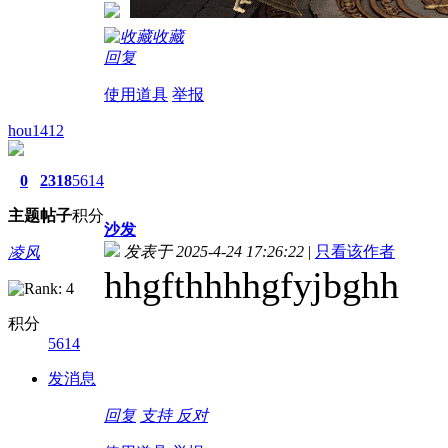
收藏
回复
使用道具
举报
hou1412
0
2318
5614
主题
帖子
积分
沙发
发表于 2025-4-24 17:26:22
|
只看该作者
凌风
hhgfthhhhgfyjbghh
积分
5614
发消息
回复
支持
反对