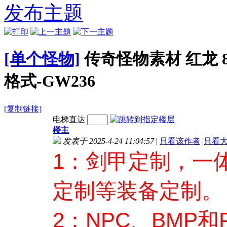
列帧PNG格
定义怪物序列帧
定义怪物序列帧
义怪物
发布主题
GW243
PNG格式-GW242
PNG格式-GW241
格式
[单个怪物]
传奇怪物素材 红龙 
格式-GW236
[复制链接]
电梯直达
楼主
发表于 2025-4-24 11:04:57
|
只看该作者
|
只看
1：剑甲定制，一
定制等装备定制。
2：NPC、BMP