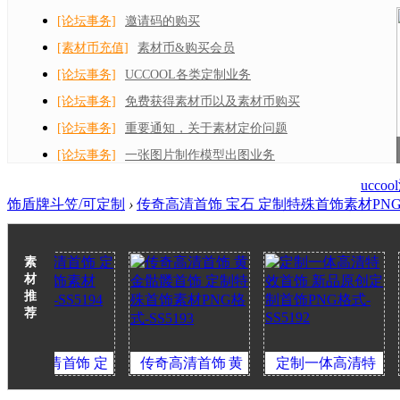
[论坛事务]
邀请码的购买
[素材币充值]
素材币&购买会员
[论坛事务]
UCCOOL各类定制业务
[论坛事务]
免费获得素材币以及素材币购买
[论坛事务]
重要通知，关于素材定价问题
[论坛事务]
一张图片制作模型出图业务
ucc
饰盾牌斗笠/可定制
›
传奇高清首饰 宝石 定制特殊首饰素材PNG格式
素
材
推
荐
清首饰 定
传奇高清首饰 黄
定制一体高清特
定制
首饰素材
金骷髅首饰 定制特
效首饰 新品原创定
效首饰