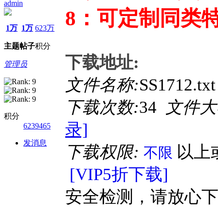
admin
8：可定制同类
1万
1万
623万
主题
帖子
积分
下载地址:
管理员
文件名称:
SS1712.tx
下载次数:
34
文件大
积分
录]
6239465
发消息
下载权限:
以上
不限
[VIP5折下载]
安全检测，请放心