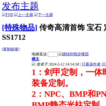
-SS5194
殊首饰素材PNG格
制首饰PNG格式-
制首饰
发布主题
式-SS5193
SS5192
S
[特殊物品]
传奇高清首饰 宝石 
SS1712
[复制链接]
电梯直达
楼主
发表于 2024-5-12 14:14:58
|
只看该作者
|
只
1：剑甲
定制，一体
装备定制。
2：NPC、BMP和
BMP静态光柱定制