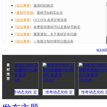
[论坛事务]
邀请码的购买
[素材币充值]
素材币&购买会员
[论坛事务]
UCCOOL各类定制业务
[论坛事务]
免费获得素材币以及素材币购买
[论坛事务]
重要通知，关于素材定价问题
[论坛事务]
一张图片制作模型出图业务
ucc
素
材
推
荐
奇动态光柱 定
传奇动态光柱 定
传奇动态光柱 定
特效素材PNG格
制特效素材PNG格
制特效素材PNG格
制
式引擎通用
式引擎通用
式引擎通用