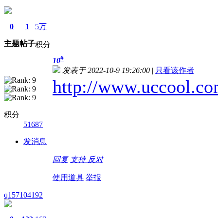
luo1259257220
0
1
5万
主题
帖子
积分
#
10
6折会员
发表于 2022-10-9 19:26:00
|
只看该作者
http://www.uccool.com
积分
51687
发消息
回复
支持
反对
使用道具
举报
q157104192