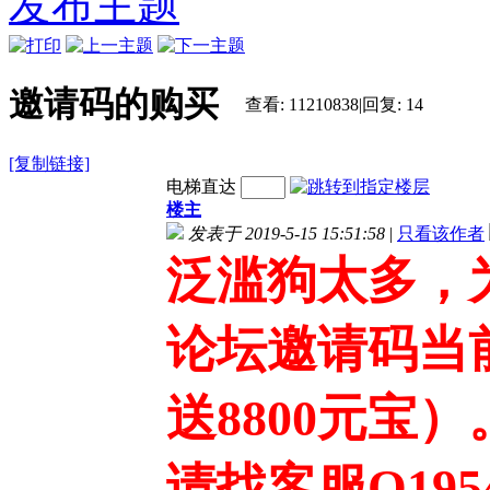
发布主题
TX3128
TX3127
TX3126
邀请码的购买
查看:
11210838
|
回复:
14
[复制链接]
电梯直达
楼主
发表于 2019-5-15 15:51:58
|
只看该作者
泛滥狗太多，
论坛邀请码当
送8800元宝）
请找客服Q195