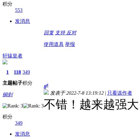
积分
553
发消息
回复
支持
反对
使用道具
举报
轩辕皇者
1
118
349
主题
帖子
积分
#
8
发表于 2022-7-8 13:19:12
|
只看该作者
铜剑
不错！越来越强大
积分
349
发消息