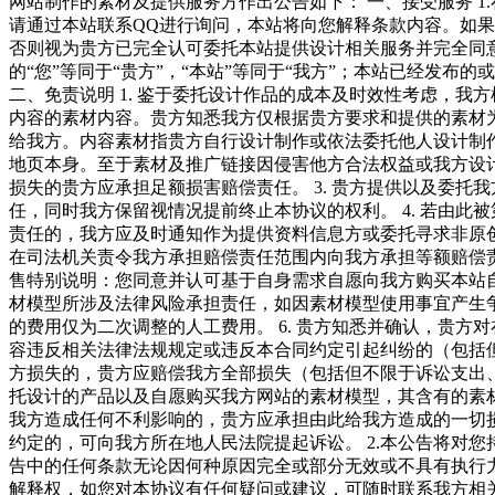
网站制作的素材及提供服务方作出公告如下： 一、接受服务 
请通过本站联系QQ进行询问，本站将向您解释条款内容。如
否则视为贵方已完全认可委托本站提供设计相关服务并完全同意
的“您”等同于“贵方”，“本站”等同于“我方”；本站已经发
二、免责说明 1. 鉴于委托设计作品的成本及时效性考虑，
内容的素材内容。贵方知悉我方仅根据贵方要求和提供的素材为
给我方。内容素材指贵方自行设计制作或依法委托他人设计制作
地页本身。至于素材及推广链接因侵害他方合法权益或我方设
损失的贵方应承担足额损害赔偿责任。 3. 贵方提供以及委
任，同时我方保留视情况提前终止本协议的权利。 4. 若由
责任的，我方应及时通知作为提供资料信息方或委托寻求非原
在司法机关责令我方承担赔偿责任范围内向我方承担等额赔偿责任
售特别说明：您同意并认可基于自身需求自愿向我方购买本站
材模型所涉及法律风险承担责任，如因素材模型使用事宜产生
的费用仅为二次调整的人工费用。 6. 贵方知悉并确认，贵
容违反相关法律法规规定或违反本合同约定引起纠纷的（包括
方损失的，贵方应赔偿我方全部损失（包括但不限于诉讼支出、
托设计的产品以及自愿购买我方网站的素材模型，其含有的素
我方造成任何不利影响的，贵方应承担由此给我方造成的一切
约定的，可向我方所在地人民法院提起诉讼。 2.本公告将对
告中的任何条款无论因何种原因完全或部分无效或不具有执行力
解释权，如您对本协议有任何疑问或建议，可随时联系我方相关