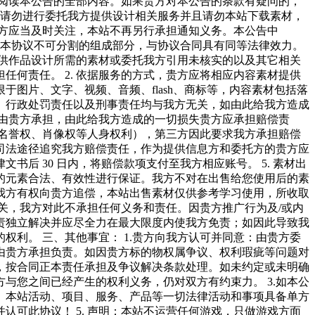
细阅读本公告的全部内容。如果贵方对本公告的条款有疑问的，
，请勿进行委托我方提供设计相关服务并且请勿本站下载素材，
作方应当及时关注，本站不再另行承担通知义务。本公告中
容是本协议不可分割的组成部分，与协议合同具有同等法律效力。
提供作品设计所需的素材或委托我方引用未核实的以及其它相关
何责任。 2. 依据服务的方式，贵方应将相应内容素材提供
图片、文字、视频、音频、flash、商标等，内容素材包括落
、行政处罚责任以及刑事责任均与我方无关，如由此给我方造成
任由贵方承担，由此给我方造成的一切损失贵方应承担赔偿责
及名誉权、肖像权等人身权利），第三方因此要求我方承担赔偿
司法途径追究我方赔偿责任，作为提供信息方和委托方的贵方应
 30 日内，将赔偿款项支付至我方相应账号。 5. 素材出
的元素合法、有效性进行保证。我方不对在出售给您使用后的素
我方有权向贵方追偿，本站出售素材仅供参考学习使用，所收取
无关，我方对此不承担任何义务和责任。因贵方推广行为及/或内
责独立解决并应尽全力在最大限度内使我方免责；如因此导致我
利。 三、其他事宜： 1.贵方向我方认可并同意：由贵方委
由贵方承担负责。如因贵方标的物权属争议、权利瑕疵等问题对
，按合同正本责任承担及争议解决条款处理。如未约定或未明确
与您之间已经产生的权利义务，仍对双方有约束力。 3.如本公
告、本站活动、项目、服务、产品等一切法律活动和事项具备单方
可此协议！ 5. 声明：本站不运营任何游戏，只做游戏方面