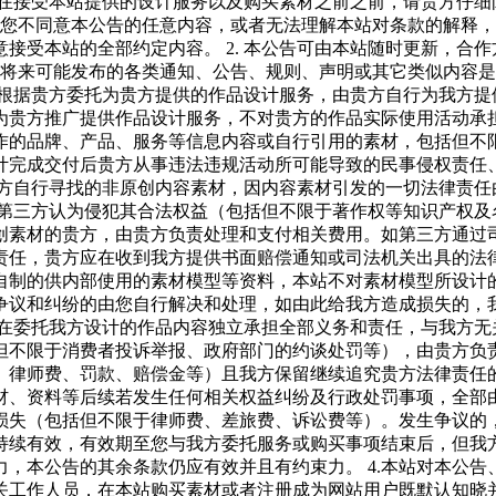
1.在接受本站提供的设计服务以及购买素材之前之前，请贵方仔
果您不同意本公告的任意内容，或者无法理解本站对条款的解释
接受本站的全部约定内容。 2. 本公告可由本站随时更新，合
布的或将来可能发布的各类通知、公告、规则、声明或其它类似内
我方根据贵方委托为贵方提供的作品设计服务，由贵方自行为我方
贵方推广提供作品设计服务，不对贵方的作品实际使用活动承担任
的品牌、产品、服务等信息内容或自行引用的素材，包括但不限于
计完成交付后贵方从事违法违规活动所可能导致的民事侵权责任
托我方自行寻找的非原创内容素材，因内容素材引发的一切法律责
此被第三方认为侵犯其合法权益（包括但不限于著作权等知识产权
创素材的贵方，由贵方负责处理和支付相关费用。如第三方通过
，贵方应在收到我方提供书面赔偿通知或司法机关出具的法律文书后
自制的供内部使用的素材模型等资料，本站不对素材模型所设计
争议和纠纷的由您自行解决和处理，如由此给我方造成损失的，
方对在委托我方设计的作品内容独立承担全部义务和责任，与我方
但不限于消费者投诉举报、政府部门的约谈处罚等），由贵方负
律师费、罚款、赔偿金等）且我方保留继续追究贵方法律责任的权
材、资料等后续若发生任何相关权益纠纷及行政处罚事项，全部
损失（包括但不限于律师费、差旅费、诉讼费等）。发生争议的
您持续有效，有效期至您与我方委托服务或购买事项结束后，但我方
，本公告的其余条款仍应有效并且有约束力。 4.本站对本公
工作人员，在本站购买素材或者注册成为网站用户既默认知晓并认