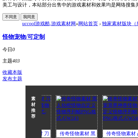
美工与设计，本站部分出售中的游戏素材和效果均是网络搜集并进行二次
不同意
我同意
uccool游戏酷,游戏素材网
»
网站首页
›
独家素材版块（
怪物宠物/可定制
今日
0
主题
403
收藏本版
发布主题
素
材
推
荐
传奇怪物素材 刀
传奇怪物素材 黑
传奇怪物素材 战