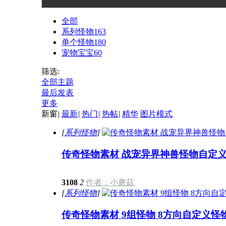
盾怪物自定义怪物
人抬棺怪物自定义
宠异界神兽怪物自
序列帧PNG格式-
怪物序列帧PNG格
定义怪物序列帧
全部
GW244
式-GW243
PNG格式-GW242
系列怪物
163
单个怪物
180
宠物宝宝
60
筛选:
全部主题
最后发表
更多
新窗
|
最新
|
热门
|
热帖
|
精华
图片模式
[
系列怪物
]
传奇怪物素材 战宠异界神兽怪物自定义怪
3108
2
作者：小蘑菇
[
系列怪物
]
传奇怪物素材 9组怪物 8方向自定义怪物